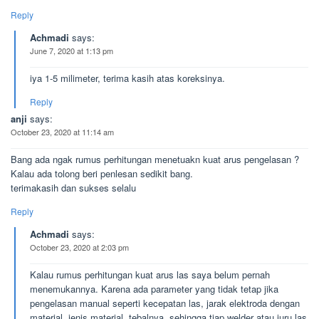
Reply
Achmadi
says:
June 7, 2020 at 1:13 pm
iya 1-5 milimeter, terima kasih atas koreksinya.
Reply
anji
says:
October 23, 2020 at 11:14 am
Bang ada ngak rumus perhitungan menetuakn kuat arus pengelasan ?
Kalau ada tolong beri penlesan sedikit bang.
terimakasih dan sukses selalu
Reply
Achmadi
says:
October 23, 2020 at 2:03 pm
Kalau rumus perhitungan kuat arus las saya belum pernah
menemukannya. Karena ada parameter yang tidak tetap jika
pengelasan manual seperti kecepatan las, jarak elektroda dengan
material, jenis material, tebalnya, sehingga tiap welder atau juru las