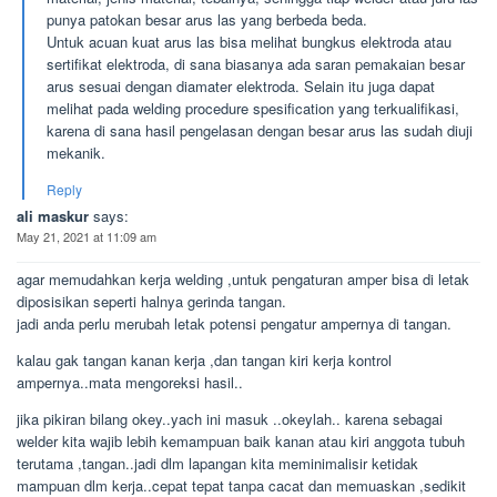
punya patokan besar arus las yang berbeda beda.
Untuk acuan kuat arus las bisa melihat bungkus elektroda atau
sertifikat elektroda, di sana biasanya ada saran pemakaian besar
arus sesuai dengan diamater elektroda. Selain itu juga dapat
melihat pada welding procedure spesification yang terkualifikasi,
karena di sana hasil pengelasan dengan besar arus las sudah diuji
mekanik.
Reply
ali maskur
says:
May 21, 2021 at 11:09 am
agar memudahkan kerja welding ,untuk pengaturan amper bisa di letak
diposisikan seperti halnya gerinda tangan.
jadi anda perlu merubah letak potensi pengatur ampernya di tangan.
kalau gak tangan kanan kerja ,dan tangan kiri kerja kontrol
ampernya..mata mengoreksi hasil..
jika pikiran bilang okey..yach ini masuk ..okeylah.. karena sebagai
welder kita wajib lebih kemampuan baik kanan atau kiri anggota tubuh
terutama ,tangan..jadi dlm lapangan kita meminimalisir ketidak
mampuan dlm kerja..cepat tepat tanpa cacat dan memuaskan ,sedikit