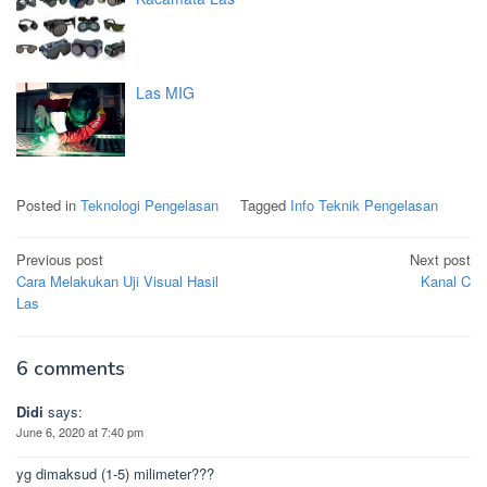
Las MIG
Posted in
Teknologi Pengelasan
Tagged
Info Teknik Pengelasan
Post
Previous post
Next post
navigation
Cara Melakukan Uji Visual Hasil
Kanal C
Las
6 comments
Didi
says:
June 6, 2020 at 7:40 pm
yg dimaksud (1-5) milimeter???