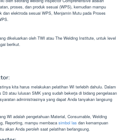
iki oleh seorang welding inspector Comprehensive adalah
alatan, proses, dan produk sesuai (WPS), kemudian mampu
uk dan elektroda sesuai WPS, Menjamin Mutu pada Proses
 WPS.
g dikeluarkan oleh TWI atau The Welding Institute, untuk level
ai berikut.
tor:
stinya kita harus melakukan pelatihan WI terlebih dahulu. Dalam
lus D3 atau lulusan SMK yang sudah bekerja di bidang pengelasan
rsyaratan administrasinya yang dapat Anda tanyakan langsung
rang WI adalah pengetahuan Material, Consumable, Welding
wing, Reporting, mampu membaca
simbol las
dan kemampuan
tu akan Anda peroleh saat pelatihan berlangsung.
ector: