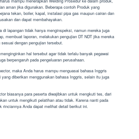
ga harus mampu menerapkan Welding Prosedur ke dalam produk,
ia dan aman jika digunakan. Beberapa contoh Produk yang
ejana tekan, boiler, kapal, instalasi pipa gas maupun cairan dan
kerusakan dan dapat membahayakan.
a di lapangan tidak hanya menginspeksi, namun mereka juga
p, membuat laporan, melakukan pengujian DT NDT jika mereka
sesuai dengan pengujian tersebut.
enginginkan hal tersebut agar tidak terlalu banyak pegawai
juga berpengaruh pada pengeluaran perusahaan.
spector, maka Anda harus mampu menguasai bahasa Inggris
i yang diberikan menggunakan bahasa Inggris, selain itu juga
tor biasanya para peserta diwajibkan untuk mengkuti tes, dari
hkan untuk mengikuti pelatihan atau tidak. Karena nanti pada
rinciannya Anda dapat melihat detail berikut ini.