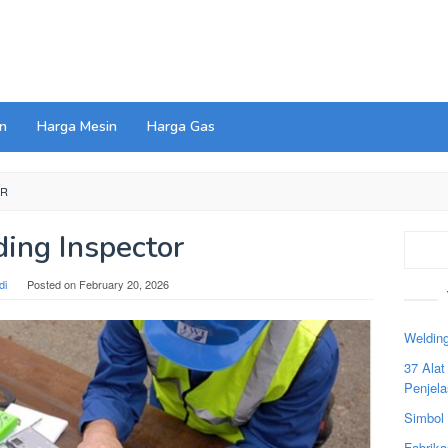
n
Harga Mesin
Harga Gas
OR
ing Inspector
Search
di
Posted on
February 20, 2026
Welding
37 Ala
Penjel
Simbol
Fabrika