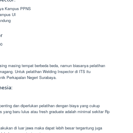
abaya Kampus PPNS
Kampus UI
andung
or
00
asing masing tempat berbeda beda, namun biasanya pelatihan
agang. Untuk pelatihan Welding Inspector di ITS itu
knik Perkapalan Negeri Surabaya.
nesia:
nting dan diperlukan pelatihan dengan biaya yang cukup
s yang baru lulus atau fresh graduate adalah minimal sekitar Rp
dilakukan di luar jawa maka dapat lebih besar tergantung juga