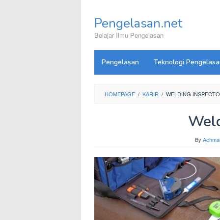
Skip
to
Pengelasan.net
content
Belajar Ilmu Pengelasan
Pengelasan
Teknologi Pengelasa
HOMEPAGE
/
KARIR
/
WELDING INSPECT
Weld
By
Achma