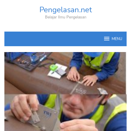
Skip
Pengelasan.net
to
content
Belajar Ilmu Pengelasan
MENU
Pengelasan.net