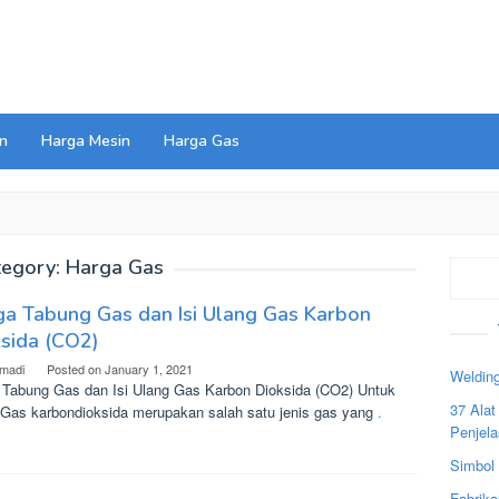
n
Harga Mesin
Harga Gas
tegory:
Harga Gas
Search
a Tabung Gas dan Isi Ulang Gas Karbon
sida (CO2)
madi
Posted on
January 1, 2021
Welding
 Tabung Gas dan Isi Ulang Gas Karbon Dioksida (CO2) Untuk
37 Ala
 Gas karbondioksida merupakan salah satu jenis gas yang
.
Penjel
Simbol
Fabrika