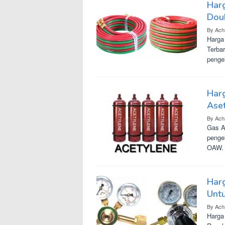
Har
Dou
By
Ach
Harga
Terba
penge
Harg
Aset
By
Ach
Gas A
penge
OAW
Harg
Unt
By
Ach
Harga