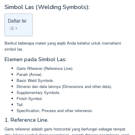
Simbol Las (Welding Symbols):
Daftar Isi
Berikut beberapa materi yang wajib Anda ketahui untuk memahami
simbol las.
Elemen pada Simbol Las:
Garis Riferensi (Reference Line).
Panah (Arrow).
Basic Weld Symbols.
Dimensi dan data lainnya (Dimensions and other data).
Supplementary Symbols.
Finish Symbol.
Tail.
Specification, Process and other refenrensi.
1. Reference Line.
Garis referensi adalah garis horizontal yang berfungsi sebagai tempat
atau lokasi symbol dasar pengelasan, seperti dimensi pengelasan, jenis