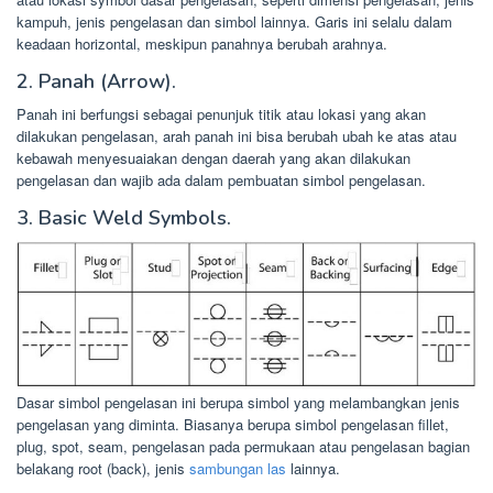
kampuh, jenis pengelasan dan simbol lainnya. Garis ini selalu dalam
keadaan horizontal, meskipun panahnya berubah arahnya.
2. Panah (Arrow).
Panah ini berfungsi sebagai penunjuk titik atau lokasi yang akan
dilakukan pengelasan, arah panah ini bisa berubah ubah ke atas atau
kebawah menyesuaiakan dengan daerah yang akan dilakukan
pengelasan dan wajib ada dalam pembuatan simbol pengelasan.
3. Basic Weld Symbols.
Dasar simbol pengelasan ini berupa simbol yang melambangkan jenis
pengelasan yang diminta. Biasanya berupa simbol pengelasan fillet,
plug, spot, seam, pengelasan pada permukaan atau pengelasan bagian
belakang root (back), jenis
sambungan las
lainnya.