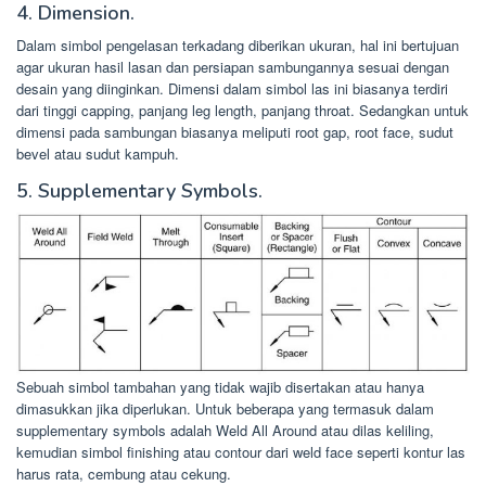
4. Dimension.
Dalam simbol pengelasan terkadang diberikan ukuran, hal ini bertujuan
agar ukuran hasil lasan dan persiapan sambungannya sesuai dengan
desain yang diinginkan. Dimensi dalam simbol las ini biasanya terdiri
dari tinggi capping, panjang leg length, panjang throat. Sedangkan untuk
dimensi pada sambungan biasanya meliputi root gap, root face, sudut
bevel atau sudut kampuh.
5. Supplementary Symbols.
Sebuah simbol tambahan yang tidak wajib disertakan atau hanya
dimasukkan jika diperlukan. Untuk beberapa yang termasuk dalam
supplementary symbols adalah Weld All Around atau dilas keliling,
kemudian simbol finishing atau contour dari weld face seperti kontur las
harus rata, cembung atau cekung.