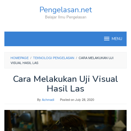
Skip
Pengelasan.net
to
content
Belajar Ilmu Pengelasan
MENU
HOMEPAGE
/
TEKNOLOGI PENGELASAN
/
CARA MELAKUKAN UJI
VISUAL HASIL LAS
Cara Melakukan Uji Visual
Hasil Las
By
Achmadi
Posted on
July 28, 2020