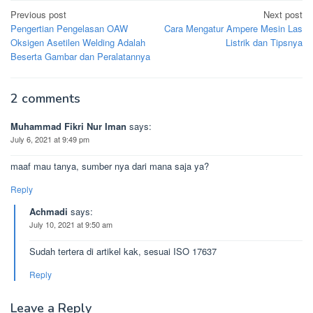
Post
Previous post
Next post
navigation
Pengertian Pengelasan OAW
Cara Mengatur Ampere Mesin Las
Oksigen Asetilen Welding Adalah
Listrik dan Tipsnya
Beserta Gambar dan Peralatannya
2 comments
Muhammad Fikri Nur Iman
says:
July 6, 2021 at 9:49 pm
maaf mau tanya, sumber nya dari mana saja ya?
Reply
Achmadi
says:
July 10, 2021 at 9:50 am
Sudah tertera di artikel kak, sesuai ISO 17637
Reply
Leave a Reply