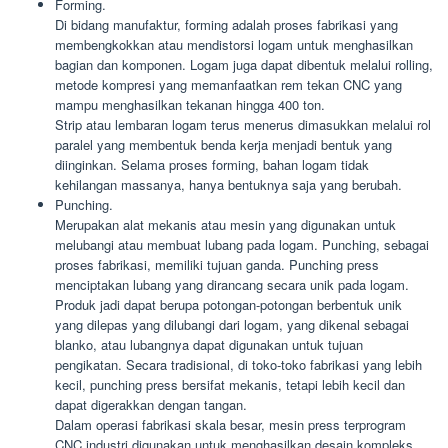
Forming.
Di bidang manufaktur, forming adalah proses fabrikasi yang
membengkokkan atau mendistorsi logam untuk menghasilkan
bagian dan komponen. Logam juga dapat dibentuk melalui rolling,
metode kompresi yang memanfaatkan rem tekan CNC yang
mampu menghasilkan tekanan hingga 400 ton.
Strip atau lembaran logam terus menerus dimasukkan melalui rol
paralel yang membentuk benda kerja menjadi bentuk yang
diinginkan. Selama proses forming, bahan logam tidak
kehilangan massanya, hanya bentuknya saja yang berubah.
Punching.
Merupakan alat mekanis atau mesin yang digunakan untuk
melubangi atau membuat lubang pada logam. Punching, sebagai
proses fabrikasi, memiliki tujuan ganda. Punching press
menciptakan lubang yang dirancang secara unik pada logam.
Produk jadi dapat berupa potongan-potongan berbentuk unik
yang dilepas yang dilubangi dari logam, yang dikenal sebagai
blanko, atau lubangnya dapat digunakan untuk tujuan
pengikatan. Secara tradisional, di toko-toko fabrikasi yang lebih
kecil, punching press bersifat mekanis, tetapi lebih kecil dan
dapat digerakkan dengan tangan.
Dalam operasi fabrikasi skala besar, mesin press terprogram
CNC industri digunakan untuk menghasilkan desain kompleks