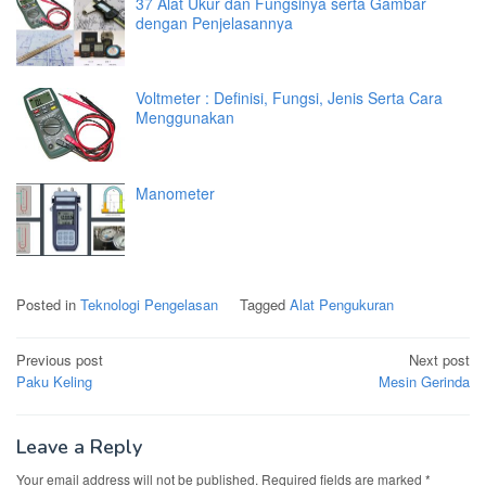
37 Alat Ukur dan Fungsinya serta Gambar
dengan Penjelasannya
Voltmeter : Definisi, Fungsi, Jenis Serta Cara
Menggunakan
Manometer
Posted in
Teknologi Pengelasan
Tagged
Alat Pengukuran
Post
Previous post
Next post
navigation
Paku Keling
Mesin Gerinda
Leave a Reply
Your email address will not be published.
Required fields are marked
*