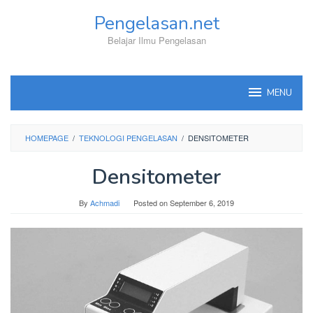
Skip
Pengelasan.net
to
content
Belajar Ilmu Pengelasan
MENU
HOMEPAGE
/
TEKNOLOGI PENGELASAN
/
DENSITOMETER
Densitometer
By
Achmadi
Posted on
September 6, 2019