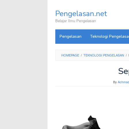
Skip
to
Pengelasan.net
content
Belajar Ilmu Pengelasan
Pengelasan
Teknologi Pengelasa
HOMEPAGE
/
TEKNOLOGI PENGELASAN
/
Se
By
Achmad