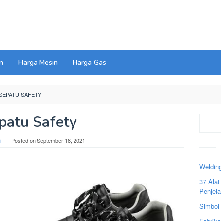
n
Harga Mesin
Harga Gas
SEPATU SAFETY
patu Safety
Search
i
Posted on
September 18, 2021
Welding
37 Ala
Penjel
Simbol
Fabrika