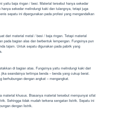
i yaitu baja ringan / besi. Material tersebut hanya sekedar
an hanya sekedar melindungi kaki dan tulangnya, tetapi juga
jenis sepatu ini dipergunakan pada profesi yang mengandalkan
at dari material metal / besi / baja ringan. Tetapi material
kan pada bagian alas dan berbentuk lempengan. Fungsinya pun
benda tajam. Untuk sepatu digunakan pada pabrik yang
a.
etakkan di bagian atas. Fungsinya yaitu melindungi kaki dari
a jika seandainya tertimpa benda – benda yang cukup berat.
ang berhubungan dengan angkat – mengangkat.
a material khusus. Biasanya material tersebut mempunyai sifat
strik. Sehingga tidak mudah terkena sengatan listrik. Sepatu ini
ungan dengan listrik.