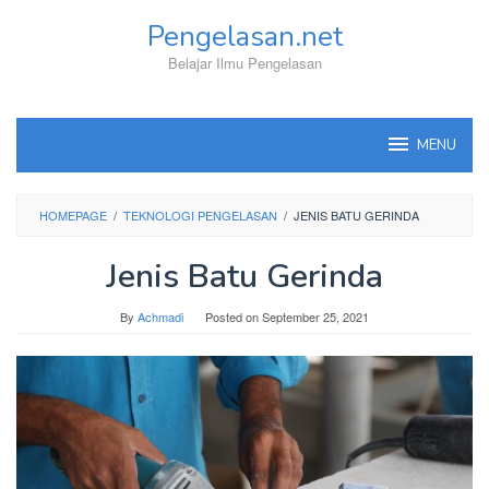
Skip
Pengelasan.net
to
content
Belajar Ilmu Pengelasan
MENU
HOMEPAGE
/
TEKNOLOGI PENGELASAN
/
JENIS BATU GERINDA
Jenis Batu Gerinda
By
Achmadi
Posted on
September 25, 2021