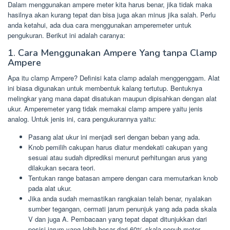
Dalam menggunakan ampere meter kita harus benar, jika tidak maka
hasilnya akan kurang tepat dan bisa juga akan minus jika salah. Perlu
anda ketahui, ada dua cara menggunakan amperemeter untuk
pengukuran. Berikut ini adalah caranya:
1. Cara Menggunakan Ampere Yang tanpa Clamp
Ampere
Apa itu clamp Ampere? Definisi kata clamp adalah menggenggam. Alat
ini biasa digunakan untuk membentuk kalang tertutup. Bentuknya
melingkar yang mana dapat disatukan maupun dipisahkan dengan alat
ukur. Amperemeter yang tidak memakai clamp ampere yaitu jenis
analog. Untuk jenis ini, cara pengukurannya yaitu:
Pasang alat ukur ini menjadi seri dengan beban yang ada.
Knob pemilih cakupan harus diatur mendekati cakupan yang
sesuai atau sudah diprediksi menurut perhitungan arus yang
dilakukan secara teori.
Tentukan range batasan ampere dengan cara memutarkan knob
pada alat ukur.
Jika anda sudah memastikan rangkaian telah benar, nyalakan
sumber tegangan, cermati jarum penunjuk yang ada pada skala
V dan juga A. Pembacaan yang tepat dapat ditunjukkan dari
posisi jarum yang lebih besar dari 60% skala penuh meter.