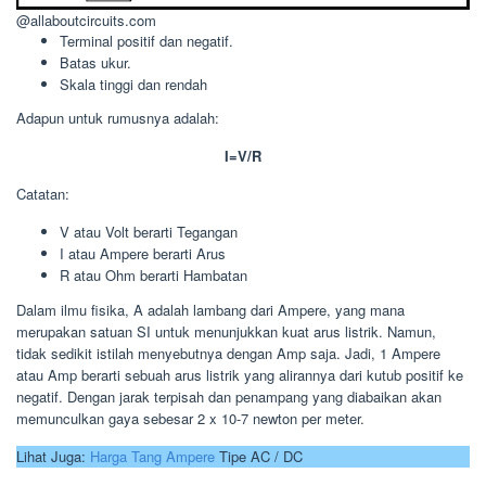
@allaboutcircuits.com
Terminal positif dan negatif.
Batas ukur.
Skala tinggi dan rendah
Adapun untuk rumusnya adalah:
I=V/R
Catatan:
V atau Volt berarti Tegangan
I atau Ampere berarti Arus
R atau Ohm berarti Hambatan
Dalam ilmu fisika, A adalah lambang dari Ampere, yang mana
merupakan satuan SI untuk menunjukkan kuat arus listrik. Namun,
tidak sedikit istilah menyebutnya dengan Amp saja. Jadi, 1 Ampere
atau Amp berarti sebuah arus listrik yang alirannya dari kutub positif ke
negatif. Dengan jarak terpisah dan penampang yang diabaikan akan
memunculkan gaya sebesar 2 x 10-7 newton per meter.
Lihat Juga:
Harga Tang Ampere
Tipe AC / DC