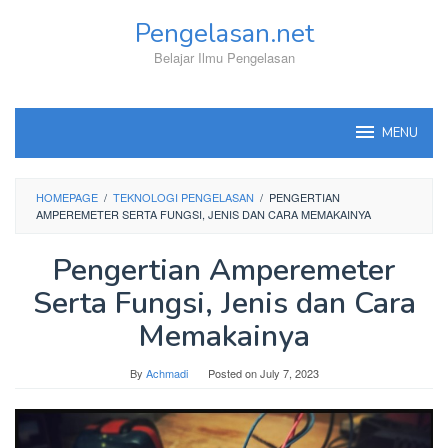
Skip
Pengelasan.net
to
content
Belajar Ilmu Pengelasan
MENU
HOMEPAGE
/
TEKNOLOGI PENGELASAN
/
PENGERTIAN
AMPEREMETER SERTA FUNGSI, JENIS DAN CARA MEMAKAINYA
Pengertian Amperemeter
Serta Fungsi, Jenis dan Cara
Memakainya
By
Achmadi
Posted on
July 7, 2023