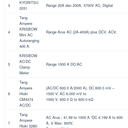
KYORITSU
3
Range 20A dan 200A, 3700V AC, Digital
2031
Tang
Ampere
KRISBOW
4
Range Arus AC (2A-400A) plus DCV, ACV,
Mini AC
Autoranging
400 A
KRISBOW
AC/DC
5
Range 1000 A DC/AC
Clamp
Meter
Tang
Ampere
(AC/DC 600.0 A/2000 A), DC 600.0 mV –
6
Hioki
1500 V, AC 6.000 mV to
CM4374
1000 V, 600.0 Ω to 600.0 kΩ
AC/DC
Tang
AC Arus : 41.99 to 1000 A /DC 4.199 A to 600
Ampere
7
A, V Max: 600V,
Hioki 3280-