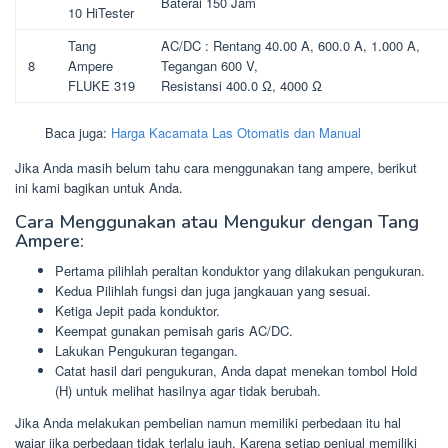
Baterai 150 Jam
10 HiTester
Tang
AC/DC : Rentang 40.00 A, 600.0 A, 1.000 A,
8
Ampere
Tegangan 600 V,
FLUKE 319
Resistansi 400.0 Ω, 4000 Ω
Baca juga:
Harga Kacamata Las Otomatis dan Manual
Jika Anda masih belum tahu cara menggunakan tang ampere, berikut
ini kami bagikan untuk Anda.
Cara Menggunakan atau Mengukur dengan Tang
Ampere:
Pertama pilihlah peraltan konduktor yang dilakukan pengukuran.
Kedua Pilihlah fungsi dan juga jangkauan yang sesuai.
Ketiga Jepit pada konduktor.
Keempat gunakan pemisah garis AC/DC.
Lakukan Pengukuran tegangan.
Catat hasil dari pengukuran, Anda dapat menekan tombol Hold
(H) untuk melihat hasilnya agar tidak berubah.
Jika Anda melakukan pembelian namun memiliki perbedaan itu hal
wajar jika perbedaan tidak terlalu jauh. Karena setiap penjual memiliki