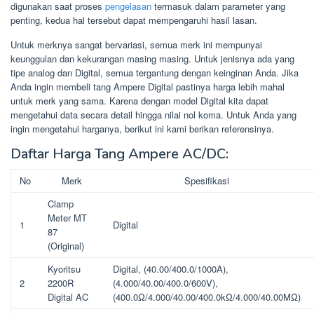
digunakan saat proses
pengelasan
termasuk dalam parameter yang
penting, kedua hal tersebut dapat mempengaruhi hasil lasan.
Untuk merknya sangat bervariasi, semua merk ini mempunyai
keunggulan dan kekurangan masing masing. Untuk jenisnya ada yang
tipe analog dan Digital, semua tergantung dengan keinginan Anda. Jika
Anda ingin membeli tang Ampere Digital pastinya harga lebih mahal
untuk merk yang sama. Karena dengan model Digital kita dapat
mengetahui data secara detail hingga nilai nol koma. Untuk Anda yang
ingin mengetahui harganya, berikut ini kami berikan referensinya.
Daftar Harga Tang Ampere AC/DC:
No
Merk
Spesifikasi
Clamp
Meter MT
1
Digital
87
(Original)
Kyoritsu
Digital, (40.00/400.0/1000A),
2
2200R
(4.000/40.00/400.0/600V),
Digital AC
(400.0Ω/4.000/40.00/400.0kΩ/4.000/40.00MΩ)