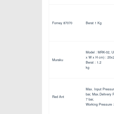
Forney 87070
Berat 1 Kg
Model : MRK-02, U
x W x H cm) : 20x
Muraku
Berat : 1.2
kg
Max. Input Pressur
bar, Max.Delivery 
Red Ant
7 bar,
Working Pressure :