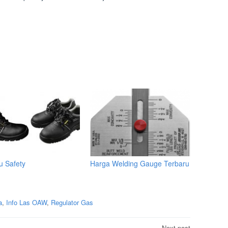
u Safety
Harga Welding Gauge Terbaru
a
,
Info Las OAW
,
Regulator Gas
Next post