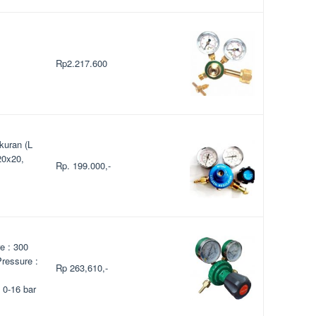
Rp2.217.600
kuran (L
20x20,
Rp. 199.000,-
e : 300
Pressure :
Rp 263,610,-
 0-16 bar