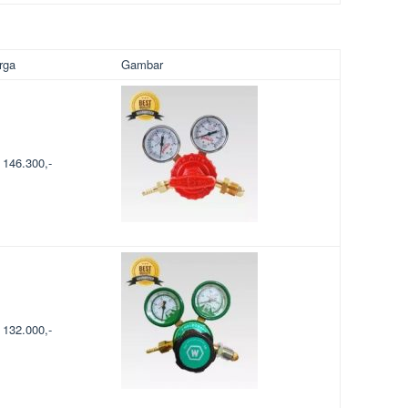
rga
Gambar
 146.300,-
 132.000,-