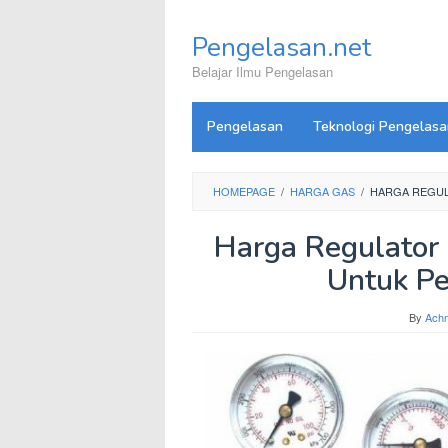
Skip
to
Pengelasan.net
content
Belajar Ilmu Pengelasan
Pengelasan
Teknologi Pengelasa
HOMEPAGE
/
HARGA GAS
/
HARGA REGUL
Harga Regulator
Untuk Pe
By
Ach