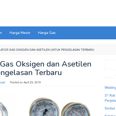
n
Harga Mesin
Harga Gas
ATOR GAS OKSIGEN DAN ASETILEN UNTUK PENGELASAN TERBARU
 Gas Oksigen dan Asetilen
Search
ngelasan Terbaru
madi
Posted on
April 23, 2019
Welding
37 Ala
Penjel
Simbol
Fabrika