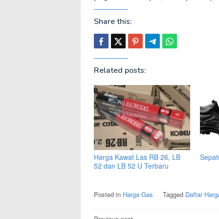
Share this:
Related posts:
Harga Kawat Las RB 26, LB
Sepat
52 dan LB 52 U Terbaru
Posted in
Harga Gas
Tagged
Daftar Harg
Post
Previous post