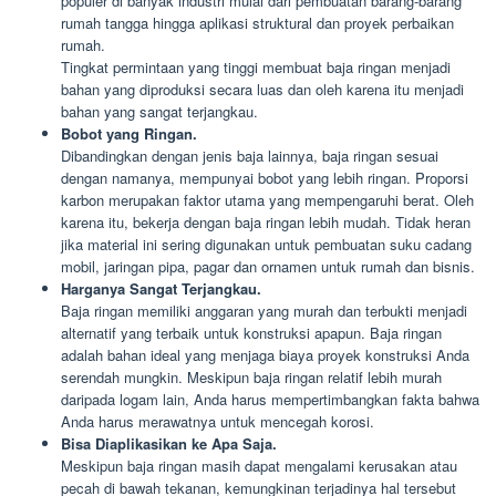
populer di banyak industri mulai dari pembuatan barang-barang
rumah tangga hingga aplikasi struktural dan proyek perbaikan
rumah.
Tingkat permintaan yang tinggi membuat baja ringan menjadi
bahan yang diproduksi secara luas dan oleh karena itu menjadi
bahan yang sangat terjangkau.
Bobot yang Ringan.
Dibandingkan dengan jenis baja lainnya, baja ringan sesuai
dengan namanya, mempunyai bobot yang lebih ringan. Proporsi
karbon merupakan faktor utama yang mempengaruhi berat. Oleh
karena itu, bekerja dengan baja ringan lebih mudah. Tidak heran
jika material ini sering digunakan untuk pembuatan suku cadang
mobil, jaringan pipa, pagar dan ornamen untuk rumah dan bisnis.
Harganya Sangat Terjangkau.
Baja ringan memiliki anggaran yang murah dan terbukti menjadi
alternatif yang terbaik untuk konstruksi apapun. Baja ringan
adalah bahan ideal yang menjaga biaya proyek konstruksi Anda
serendah mungkin. Meskipun baja ringan relatif lebih murah
daripada logam lain, Anda harus mempertimbangkan fakta bahwa
Anda harus merawatnya untuk mencegah korosi.
Bisa Diaplikasikan ke Apa Saja.
Meskipun baja ringan masih dapat mengalami kerusakan atau
pecah di bawah tekanan, kemungkinan terjadinya hal tersebut