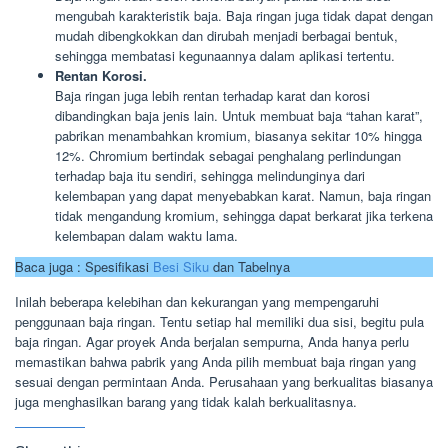
mengubah karakteristik baja. Baja ringan juga tidak dapat dengan
mudah dibengkokkan dan dirubah menjadi berbagai bentuk,
sehingga membatasi kegunaannya dalam aplikasi tertentu.
Rentan Korosi.
Baja ringan juga lebih rentan terhadap karat dan korosi
dibandingkan baja jenis lain. Untuk membuat baja “tahan karat”,
pabrikan menambahkan kromium, biasanya sekitar 10% hingga
12%. Chromium bertindak sebagai penghalang perlindungan
terhadap baja itu sendiri, sehingga melindunginya dari
kelembapan yang dapat menyebabkan karat. Namun, baja ringan
tidak mengandung kromium, sehingga dapat berkarat jika terkena
kelembapan dalam waktu lama.
Baca juga : Spesifikasi
Besi Siku
dan Tabelnya
Inilah beberapa kelebihan dan kekurangan yang mempengaruhi
penggunaan baja ringan. Tentu setiap hal memiliki dua sisi, begitu pula
baja ringan. Agar proyek Anda berjalan sempurna, Anda hanya perlu
memastikan bahwa pabrik yang Anda pilih membuat baja ringan yang
sesuai dengan permintaan Anda. Perusahaan yang berkualitas biasanya
juga menghasilkan barang yang tidak kalah berkualitasnya.