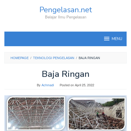
Skip
Pengelasan.net
to
content
Belajar Ilmu Pengelasan
MENU
HOMEPAGE
/
TEKNOLOGI PENGELASAN
/
BAJA RINGAN
Baja Ringan
By
Achmadi
Posted on
April 25, 2022