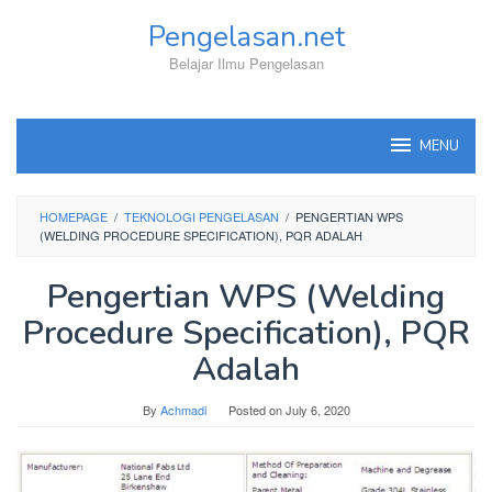
Skip
Pengelasan.net
to
content
Belajar Ilmu Pengelasan
MENU
HOMEPAGE
/
TEKNOLOGI PENGELASAN
/
PENGERTIAN WPS
(WELDING PROCEDURE SPECIFICATION), PQR ADALAH
Pengertian WPS (Welding
Procedure Specification), PQR
Adalah
By
Achmadi
Posted on
July 6, 2020