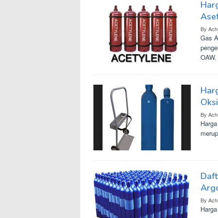
Harg
Aset
By
Ach
Gas A
penge
OAW
Harg
Oks
By
Ach
Harga
merup
Daft
Arg
By
Ach
Harga