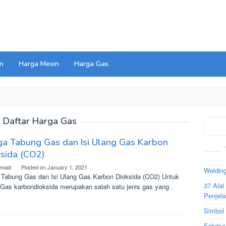
n
Harga Mesin
Harga Gas
:
Daftar Harga Gas
Search
a Tabung Gas dan Isi Ulang Gas Karbon
sida (CO2)
madi
Posted on
January 1, 2021
Welding
 Tabung Gas dan Isi Ulang Gas Karbon Dioksida (CO2) Untuk
37 Ala
 Gas karbondioksida merupakan salah satu jenis gas yang
.
Penjel
Simbol
Fabrika