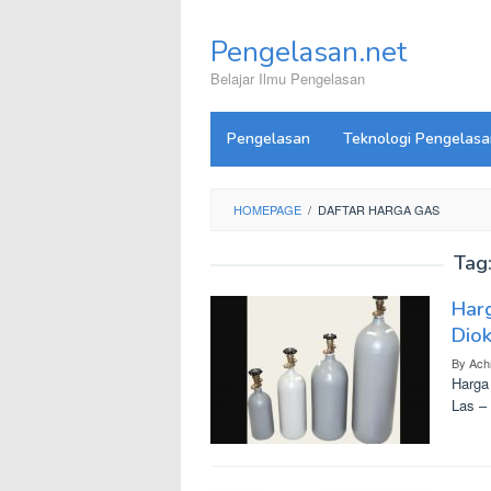
Skip
to
Pengelasan.net
content
Belajar Ilmu Pengelasan
Pengelasan
Teknologi Pengelasa
HOMEPAGE
/
DAFTAR HARGA GAS
Tag
Harg
Diok
By
Ach
Harga
Las –