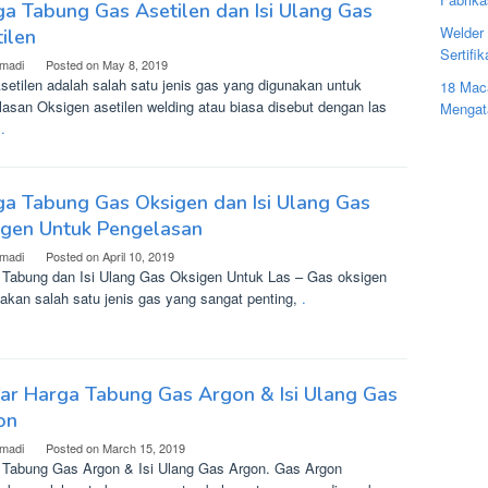
a Tabung Gas Asetilen dan Isi Ulang Gas
Welder 
ilen
Sertifi
madi
Posted on
May 8, 2019
setilen adalah salah satu jenis gas yang digunakan untuk
18 Mac
lasan Oksigen asetilen welding atau biasa disebut dengan las
Mengat
.
.
a Tabung Gas Oksigen dan Isi Ulang Gas
igen Untuk Pengelasan
madi
Posted on
April 10, 2019
 Tabung dan Isi Ulang Gas Oksigen Untuk Las – Gas oksigen
akan salah satu jenis gas yang sangat penting,
.
ar Harga Tabung Gas Argon & Isi Ulang Gas
on
madi
Posted on
March 15, 2019
 Tabung Gas Argon & Isi Ulang Gas Argon. Gas Argon