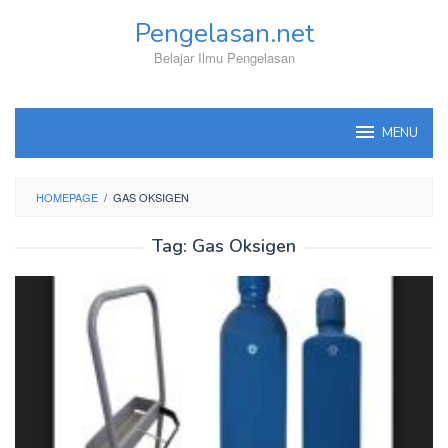
Skip
Pengelasan.net
to
content
Belajar Ilmu Pengelasan
MENU
HOMEPAGE
/
GAS OKSIGEN
Tag:
Gas Oksigen