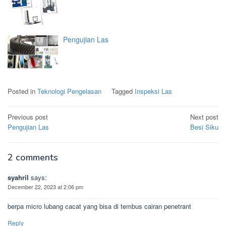
Pengujian Las
Posted in
Teknologi Pengelasan
Tagged
Inspeksi Las
Post
Previous post
Next post
navigation
Pengujian Las
Besi Siku
2 comments
syahril
says:
December 22, 2023 at 2:06 pm
berpa micro lubang cacat yang bisa di tembus cairan penetrant
Reply