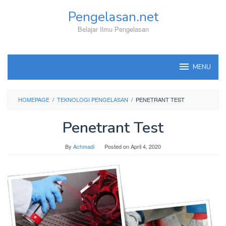
Skip
Pengelasan.net
to
content
Belajar Ilmu Pengelasan
MENU
HOMEPAGE
/
TEKNOLOGI PENGELASAN
/
PENETRANT TEST
Penetrant Test
By
Achmadi
Posted on
April 4, 2020