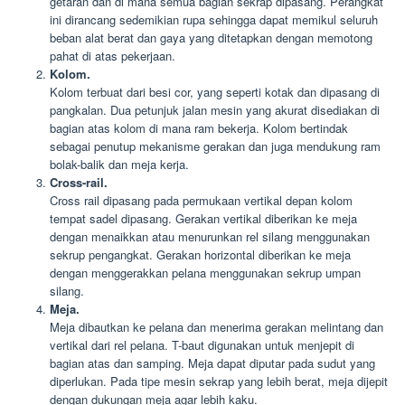
getaran dan di mana semua bagian sekrap dipasang. Perangkat
ini dirancang sedemikian rupa sehingga dapat memikul seluruh
beban alat berat dan gaya yang ditetapkan dengan memotong
pahat di atas pekerjaan.
Kolom.
Kolom terbuat dari besi cor, yang seperti kotak dan dipasang di
pangkalan. Dua petunjuk jalan mesin yang akurat disediakan di
bagian atas kolom di mana ram bekerja. Kolom bertindak
sebagai penutup mekanisme gerakan dan juga mendukung ram
bolak-balik dan meja kerja.
Cross-rail.
Cross rail dipasang pada permukaan vertikal depan kolom
tempat sadel dipasang. Gerakan vertikal diberikan ke meja
dengan menaikkan atau menurunkan rel silang menggunakan
sekrup pengangkat. Gerakan horizontal diberikan ke meja
dengan menggerakkan pelana menggunakan sekrup umpan
silang.
Meja.
Meja dibautkan ke pelana dan menerima gerakan melintang dan
vertikal dari rel pelana. T-baut digunakan untuk menjepit di
bagian atas dan samping. Meja dapat diputar pada sudut yang
diperlukan. Pada tipe mesin sekrap yang lebih berat, meja dijepit
dengan dukungan meja agar lebih kaku.