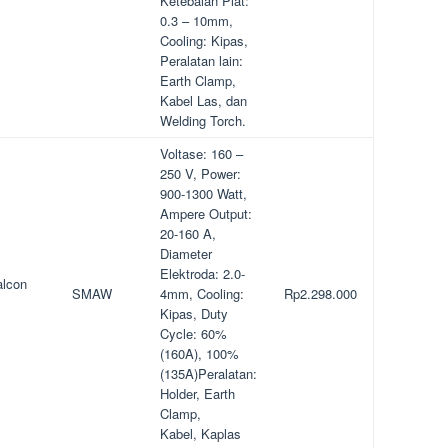
Ketebalan Plat:
0.3 – 10mm,
Cooling: Kipas,
Peralatan lain:
Earth Clamp,
Kabel Las, dan
Welding Torch.
Voltase: 160 –
250 V, Power:
900-1300 Watt,
Ampere Output:
20-160 A,
Diameter
Elektroda: 2.0-
alcon
SMAW
4mm, Cooling:
Rp2.298.000
Kipas, Duty
Cycle: 60%
(160A), 100%
(135A)Peralatan:
Holder, Earth
Clamp,
Kabel, Kaplas