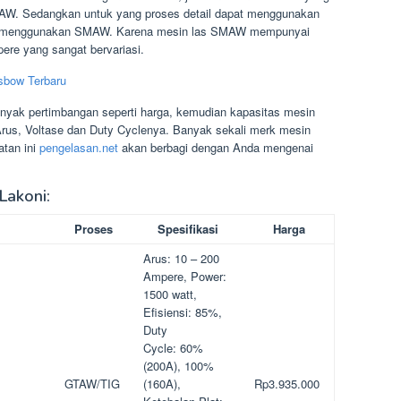
W. Sedangkan untuk yang proses detail dapat menggunakan
t menggunakan SMAW. Karena mesin las SMAW mempunyai
ere yang sangat bervariasi.
isbow Terbaru
anyak pertimbangan seperti harga, kemudian kapasitas mesin
rus, Voltase dan Duty Cyclenya. Banyak sekali merk mesin
atan ini
pengelasan.net
akan berbagi dengan Anda mengenai
Lakoni:
Proses
Spesifikasi
Harga
Arus: 10 – 200
Ampere, Power:
1500 watt,
Efisiensi: 85%,
Duty
Cycle: 60%
(200A), 100%
GTAW/TIG
(160A),
Rp3.935.000