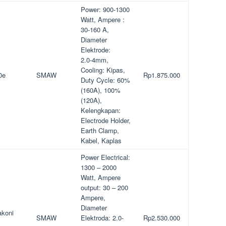
Power: 900-1300
Watt, Ampere :
30-160 A,
Diameter
Elektrode:
2.0-4mm,
Cooling: Kipas,
0e
SMAW
Rp1.875.000
Duty Cycle: 60%
(160A), 100%
(120A),
Kelengkapan:
Electrode Holder,
Earth Clamp,
Kabel, Kaplas
Power Electrical:
1300 – 2000
Watt, Ampere
output: 30 – 200
Ampere,
Diameter
akoni
SMAW
Elektroda: 2.0-
Rp2.530.000