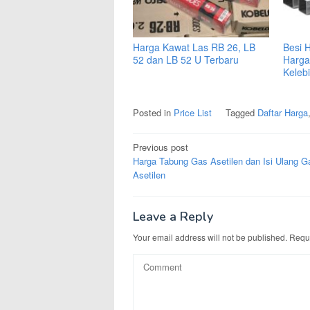
Harga Kawat Las RB 26, LB
Besi H
52 dan LB 52 U Terbaru
Harga
Keleb
Posted in
Price List
Tagged
Daftar Harga
Post
Previous post
navigation
Harga Tabung Gas Asetilen dan Isi Ulang G
Asetilen
Leave a Reply
Your email address will not be published.
Requi