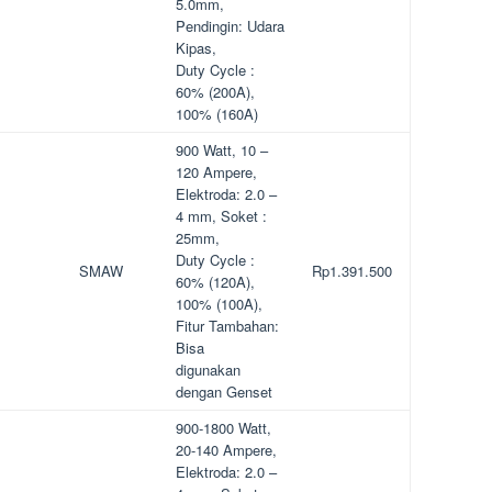
5.0mm,
Pendingin: Udara
Kipas,
Duty Cycle :
60% (200A),
100% (160A)
900 Watt, 10 –
120 Ampere,
Elektroda: 2.0 –
4 mm, Soket :
25mm,
Duty Cycle :
SMAW
Rp1.391.500
60% (120A),
100% (100A),
Fitur Tambahan:
Bisa
digunakan
dengan Genset
900-1800 Watt,
20-140 Ampere,
Elektroda: 2.0 –