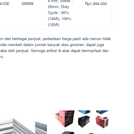
4 mm, Soket :
 141GE
SMAW
Rp1.694.000
25mm, Duty
Cycle : 60%
(140A), 100%
(120A)
m dari berbagai penjual, perbedaan harga pasti ada namun tidak
 Anda membeli dalam jumlah banyak atau grosiran, dapat juga
aba oleh penjual. Semoga artikel di atas dapat bermanfaat dan
ru.