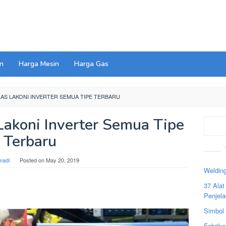
n
Harga Mesin
Harga Gas
AS LAKONI INVERTER SEMUA TIPE TERBARU
Lakoni Inverter Semua Tipe
Search
Terbaru
madi
Posted on
May 20, 2019
Welding
37 Ala
Penjel
Simbol
Fabrika